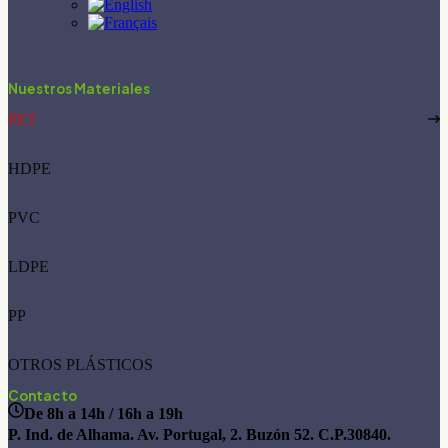
Nuestros Materiales
PET
HDPE
PVC
LDPE
PP
OTROS PLÁSTICOS
Contacto
De 8h a 14h / 16h a 19h
P. Ind. de Alhama. Av. Portugal, 2. Buzón 52. C.P.30840.