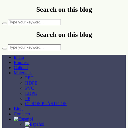
Search on this blog
Search on this blog
Inicio
Empresa
Calidad
Materiales
PET
HDPE
PVC
LDPE
PP
OTROS PLÁSTICOS
Blog
Contacto