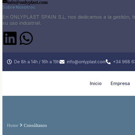
info@onlyplast.com
Sobre Nosotros
En ONLYPLAST SPAIN S.L. nos dedicamos a la gestión, trat
su uso industrial.
De 8h a 14h / 16h a 19h
info@onlyplast.com
+34 968 6
Inicio
Empresa
Home
Consúltanos