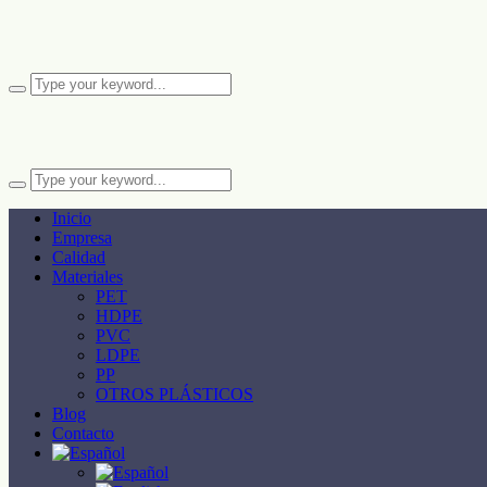
Inicio
Empresa
Calidad
Materiales
PET
HDPE
PVC
LDPE
PP
OTROS PLÁSTICOS
Blog
Contacto